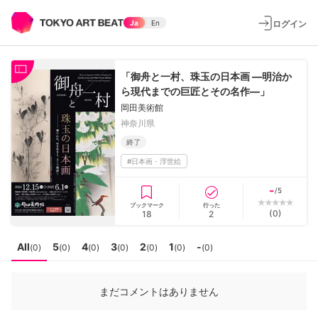
ログイン
Ja
En
「御舟と一村、珠玉の日本画 ―明治か
ら現代までの巨匠とその名作―」
岡田美術館
神奈川県
終了
#
日本画・浮世絵
-
/5
ブックマーク
行った
(
0
)
18
2
All
5
4
3
2
1
-
(
0
)
(
0
)
(
0
)
(
0
)
(
0
)
(
0
)
(
0
)
まだコメントはありません