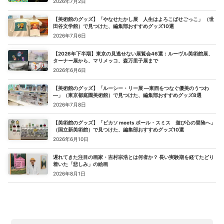
2026年7月2日
【美術館のグッズ】「やなせたかし展 人生はよろこばせごっこ」 （世
田谷文学館）で見つけた、編集部おすすめグッズ10選
2026年7月6日
【2026年下半期】東京の見逃せない展覧会46選：ルーヴル美術館展、
ターナー展から、マリメッコ、森万里子展まで
2026年6月6日
【美術館のグッズ】「ルーシー・リー展 ―東西をつなぐ優美のうつわ
―」（東京都庭園美術館）で見つけた、編集部おすすめグッズ8選
2026年7月8日
【美術館のグッズ】「ピカソ meets ポール・スミス 遊び心の冒険へ」
（国立新美術館）で見つけた、編集部おすすめグッズ10選
2026年6月10日
遅れてきた注目の画家・吉村宗浩とは何者か？ 長い実験期を経てたどり
着いた「悲しみ」の絵画
2026年8月1日