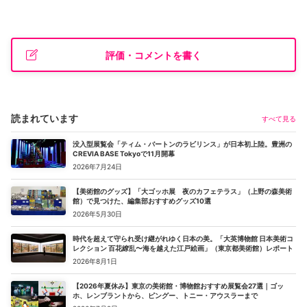
評価・コメントを書く
読まれています
すべて見る
没入型展覧会「ティム・バートンのラビリンス」が日本初上陸。豊洲の
CREVIA BASE Tokyoで11月開幕
2026年7月24日
【美術館のグッズ】「大ゴッホ展 夜のカフェテラス」（上野の森美術
館）で見つけた、編集部おすすめグッズ10選
2026年5月30日
時代を超えて守られ受け継がれゆく日本の美。「大英博物館 日本美術コ
レクション 百花繚乱〜海を越えた江戸絵画」（東京都美術館）レポート
2026年8月1日
【2026年夏休み】東京の美術館・博物館おすすめ展覧会27選｜ゴッ
ホ、レンブラントから、ピングー、トニー・アウスラーまで