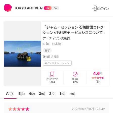
ログイン
Ja
En
「ジャム・セッション 石橋財団コレク
ション×毛利悠子 ―ピュシスについて」
アーティゾン美術館
京橋、日本橋
終了
休館日
月曜日
#
インスタレーション
4.6
/5
ブックマーク
行った
(
5
)
294
125
All
5
4
3
2
1
-
(
5
)
(
3
)
(
2
)
(
0
)
(
0
)
(
0
)
(
0
)
2025年02月07日 23:42