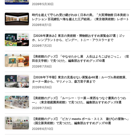
2026年5月30日
時代を超えて守られ受け継がれゆく日本の美。「大英博物館 日本美術コ
レクション 百花繚乱〜海を越えた江戸絵画」（東京都美術館）レポート
2026年8月1日
【2026年夏休み】東京の美術館・博物館おすすめ展覧会27選｜ゴッ
ホ、レンブラントから、ピングー、トニー・アウスラーまで
2026年7月2日
【美術館のグッズ】「やなせたかし展 人生はよろこばせごっこ」 （世
田谷文学館）で見つけた、編集部おすすめグッズ10選
2026年7月6日
【2026年下半期】東京の見逃せない展覧会46選：ルーヴル美術館展、
ターナー展から、マリメッコ、森万里子展まで
2026年6月6日
【美術館のグッズ】「ルーシー・リー展 ―東西をつなぐ優美のうつわ
―」（東京都庭園美術館）で見つけた、編集部おすすめグッズ8選
2026年7月8日
【美術館のグッズ】「ピカソ meets ポール・スミス 遊び心の冒険へ」
（国立新美術館）で見つけた、編集部おすすめグッズ10選
2026年6月10日