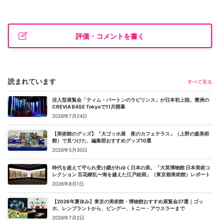
評価・コメントを書く
読まれています
すべて見る
没入型展覧会「ティム・バートンのラビリンス」が日本初上陸。豊洲の
CREVIA BASE Tokyoで11月開幕
2026年7月24日
【美術館のグッズ】「大ゴッホ展 夜のカフェテラス」（上野の森美術
館）で見つけた、編集部おすすめグッズ10選
2026年5月30日
時代を超えて守られ受け継がれゆく日本の美。「大英博物館 日本美術コ
レクション 百花繚乱〜海を越えた江戸絵画」（東京都美術館）レポート
2026年8月1日
【2026年夏休み】東京の美術館・博物館おすすめ展覧会27選｜ゴッ
ホ、レンブラントから、ピングー、トニー・アウスラーまで
2026年7月2日