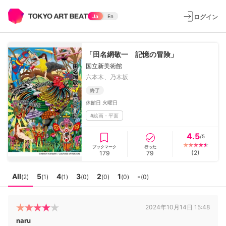
ログイン
Ja
En
「田名網敬一 記憶の冒険」
国立新美術館
六本木、乃木坂
終了
休館日
火曜日
#
絵画・平面
4.5
/5
ブックマーク
行った
(
2
)
179
79
All
5
4
3
2
1
-
(
2
)
(
1
)
(
1
)
(
0
)
(
0
)
(
0
)
(
0
)
2024年10月14日 15:48
naru