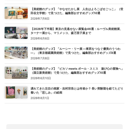
【美術館のグッズ】「やなせたかし展 人生はよろこばせごっこ」 （世
田谷文学館）で見つけた、編集部おすすめグッズ10選
2026年7月6日
【2026年下半期】東京の見逃せない展覧会46選：ルーヴル美術館展、
ターナー展から、マリメッコ、森万里子展まで
2026年6月6日
【美術館のグッズ】「ルーシー・リー展 ―東西をつなぐ優美のうつわ
―」（東京都庭園美術館）で見つけた、編集部おすすめグッズ8選
2026年7月8日
【美術館のグッズ】「ピカソ meets ポール・スミス 遊び心の冒険へ」
（国立新美術館）で見つけた、編集部おすすめグッズ10選
2026年6月10日
遅れてきた注目の画家・吉村宗浩とは何者か？ 長い実験期を経てたどり
着いた「悲しみ」の絵画
2026年8月1日