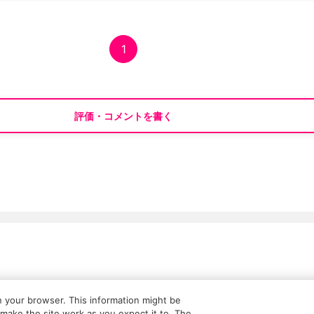
1
評価・コメントを書く
ついて
広告・タイアップ記事
展覧会情報の掲載
よくある質問
n your browser. This information might be
make the site work as you expect it to. The
利用規約
クッキーの詳細