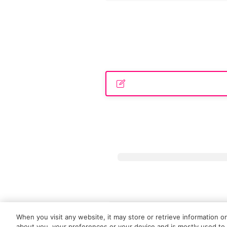
Tokyo Art Beatとは
会員サービスに
When you visit any website, it may store or retrieve information o
about you, your preferences or your device and is mostly used to 