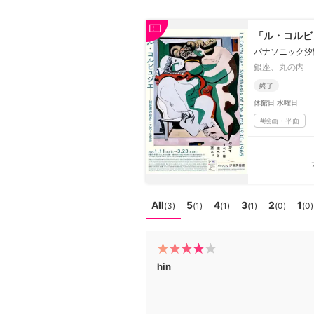
日本
English
語
En
「ル・コルビュ
Ja
ログイン
パナソニック汐
銀座、丸の内
戻る
ホーム
終了
休館日
水曜日
ログイン
#
絵画・平面
Instagram
X
YouTube
Facebook
All
5
4
3
2
1
(
3
)
(
1
)
(
1
)
(
1
)
(
0
)
(
0
)
LINE
メールマガジン
hin
Tokyo Art Beatとは
会員サービスについて