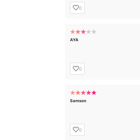
広告・タイアップ記事
0
展覧会情報の掲載
よくある質問
プライバシーポリシー
AYA
利用規約
クッキーの詳細
0
Samson
0