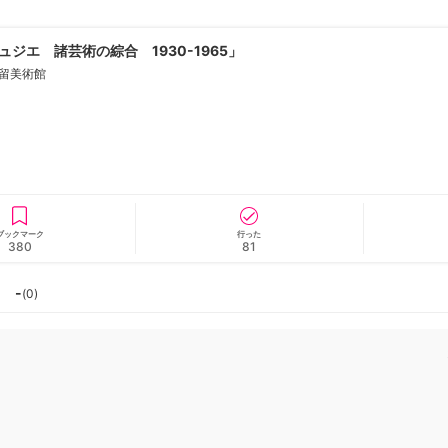
ジエ 諸芸術の綜合 1930-1965」
留美術館
ニュース/記事
展覧会
ブックマーク
行った
380
81
-
(
0
)