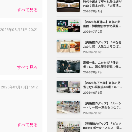
時代を超えて守られ受け継が
れゆく日本の美。「大英博物
すべて見る
館 日本美術コレクション 百花
2026年8月1日
繚乱〜海を越えた江戸絵画」
（東京都美術館）レポート
【2026年夏休み】東京の美
術館・博物館おすすめ展覧会
2025年03月21日 20:21
27選｜ゴッホ、レンブラント
2026年7月2日
から、ピングー、トニー・ア
ウスラーまで
【美術館のグッズ】「やなせ
たかし展 人生はよろこばせ
ごっこ」 （世田谷文学館）で
2026年7月6日
見つけた、編集部おすすめグ
ッズ10選
髙橋一生、ふたたび「伴走
すべて見る
者」に。国立新美術館で展
示・上映される《関わり混ざ
2026年8月7日
る三日間》が記録した「見え
ない時間」
【2026年下半期】東京の見
2025年01月13日 15:12
逃せない展覧会46選：ルーヴ
ル美術館展、ターナー展か
2026年6月6日
ら、マリメッコ、森万里子展
まで
【美術館のグッズ】「ルーシ
ー・リー展 ―東西をつなぐ優
美のうつわ―」（東京都庭園
2026年7月8日
美術館）で見つけた、編集部
おすすめグッズ8選
【美術館のグッズ】「ピカソ
すべて見る
meets ポール・スミス 遊び
心の冒険へ」（国立新美術