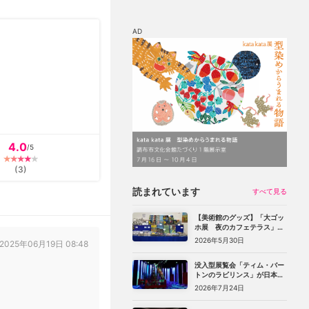
AD
マップ
チケット割引
4.0
/5
(
3
)
読まれています
すべて見る
【美術館のグッズ】「大ゴッ
ホ展 夜のカフェテラス」
（上野の森美術館）で見つけ
2026年5月30日
2025年06月19日 08:48
た、編集部おすすめグッズ10
選
没入型展覧会「ティム・バー
トンのラビリンス」が日本初
上陸。豊洲のCREVIA BASE
2026年7月24日
Tokyoで11月開幕