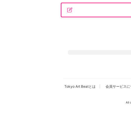
広告・タイアップ記事
展覧会情報の掲載
よくある質問
プライバシーポリシー
利用規約
クッキーの詳細
Tokyo Art Beatとは
会員サービスに
All