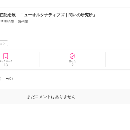
任記念展 ニューオルタナティブズ｜問いの研究所」
大学美術館・陳列館
ニュース/記事
展覧会
ョン
ブックマーク
行った
13
2
-
0
)
(
0
)
まだコメントはありません