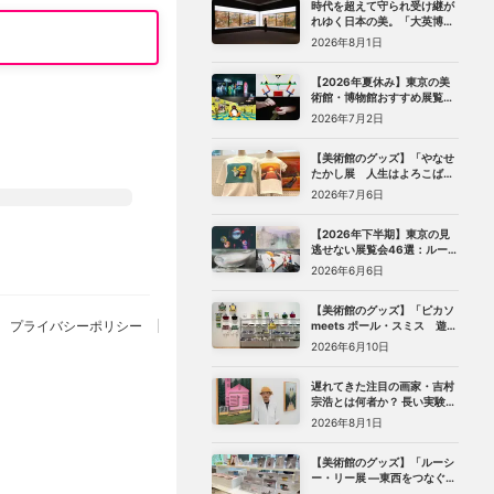
時代を超えて守られ受け継が
れゆく日本の美。「大英博物
館 日本美術コレクション 百花
2026年8月1日
繚乱〜海を越えた江戸絵画」
（東京都美術館）レポート
【2026年夏休み】東京の美
術館・博物館おすすめ展覧会
27選｜ゴッホ、レンブラント
2026年7月2日
から、ピングー、トニー・ア
ウスラーまで
【美術館のグッズ】「やなせ
たかし展 人生はよろこばせ
ごっこ」 （世田谷文学館）で
2026年7月6日
見つけた、編集部おすすめグ
ッズ10選
【2026年下半期】東京の見
逃せない展覧会46選：ルーヴ
ル美術館展、ターナー展か
2026年6月6日
ら、マリメッコ、森万里子展
まで
【美術館のグッズ】「ピカソ
プライバシーポリシー
meets ポール・スミス 遊び
心の冒険へ」（国立新美術
2026年6月10日
館）で見つけた、編集部おす
すめグッズ10選
遅れてきた注目の画家・吉村
宗浩とは何者か？ 長い実験期
を経てたどり着いた「悲し
2026年8月1日
み」の絵画
【美術館のグッズ】「ルーシ
ー・リー展 ―東西をつなぐ優
美のうつわ―」（東京都庭園