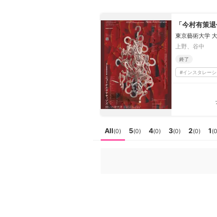
日本
English
語
En
「今村有策退
Ja
ログイン
東京藝術大学 
上野、谷中
戻る
ホーム
終了
#
インスタレーシ
ログイン
Instagram
X
YouTube
All
5
4
3
2
1
(
0
)
(
0
)
(
0
)
(
0
)
(
0
)
(
Facebook
LINE
メールマガジン
Tokyo Art Beatとは
会員サービスについて