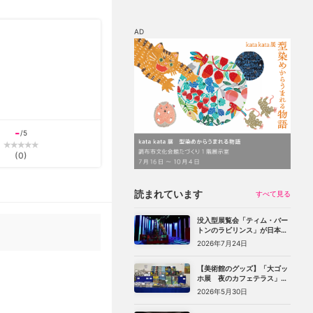
AD
マップ
チケット割引
-
/5
(
0
)
読まれています
すべて見る
没入型展覧会「ティム・バー
トンのラビリンス」が日本初
上陸。豊洲のCREVIA BASE
2026年7月24日
Tokyoで11月開幕
【美術館のグッズ】「大ゴッ
ホ展 夜のカフェテラス」
（上野の森美術館）で見つけ
2026年5月30日
た、編集部おすすめグッズ10
選