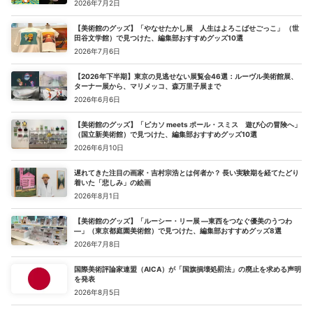
2026年7月2日
【美術館のグッズ】「やなせたかし展 人生はよろこばせごっこ」 （世
田谷文学館）で見つけた、編集部おすすめグッズ10選
2026年7月6日
【2026年下半期】東京の見逃せない展覧会46選：ルーヴル美術館展、
ターナー展から、マリメッコ、森万里子展まで
2026年6月6日
【美術館のグッズ】「ピカソ meets ポール・スミス 遊び心の冒険へ」
（国立新美術館）で見つけた、編集部おすすめグッズ10選
2026年6月10日
遅れてきた注目の画家・吉村宗浩とは何者か？ 長い実験期を経てたどり
着いた「悲しみ」の絵画
2026年8月1日
【美術館のグッズ】「ルーシー・リー展 ―東西をつなぐ優美のうつわ
―」（東京都庭園美術館）で見つけた、編集部おすすめグッズ8選
2026年7月8日
国際美術評論家連盟（AICA）が「国旗損壊処罰法」の廃止を求める声明
を発表
2026年8月5日