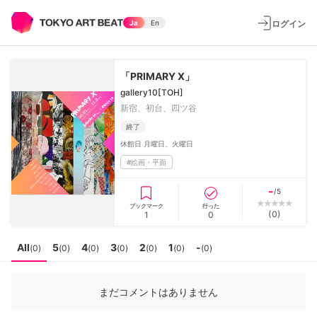
ログイン
Ja
En
「PRIMARY X」
gallery10[TOH]
新宿、初台、四ツ谷
終了
休館日
月曜日、火曜日
#
絵画・平面
-
/5
ブックマーク
行った
(
0
)
1
0
All
5
4
3
2
1
-
(
0
)
(
0
)
(
0
)
(
0
)
(
0
)
(
0
)
(
0
)
まだコメントはありません