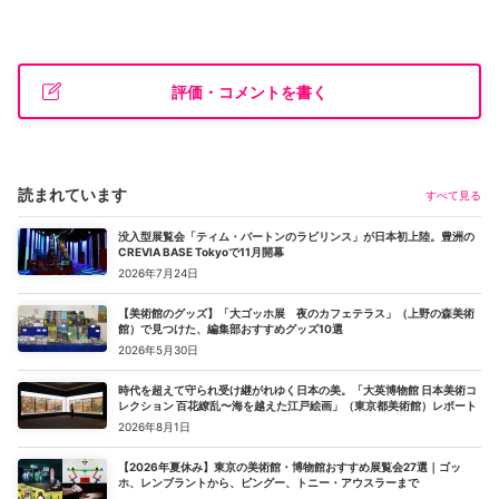
評価・コメントを書く
読まれています
すべて見る
没入型展覧会「ティム・バートンのラビリンス」が日本初上陸。豊洲の
CREVIA BASE Tokyoで11月開幕
2026年7月24日
【美術館のグッズ】「大ゴッホ展 夜のカフェテラス」（上野の森美術
館）で見つけた、編集部おすすめグッズ10選
2026年5月30日
時代を超えて守られ受け継がれゆく日本の美。「大英博物館 日本美術コ
レクション 百花繚乱〜海を越えた江戸絵画」（東京都美術館）レポート
2026年8月1日
【2026年夏休み】東京の美術館・博物館おすすめ展覧会27選｜ゴッ
ホ、レンブラントから、ピングー、トニー・アウスラーまで