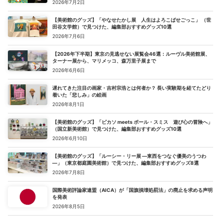
2026年7月2日
【美術館のグッズ】「やなせたかし展 人生はよろこばせごっこ」 （世
田谷文学館）で見つけた、編集部おすすめグッズ10選
2026年7月6日
【2026年下半期】東京の見逃せない展覧会46選：ルーヴル美術館展、
ターナー展から、マリメッコ、森万里子展まで
2026年6月6日
遅れてきた注目の画家・吉村宗浩とは何者か？ 長い実験期を経てたどり
着いた「悲しみ」の絵画
2026年8月1日
【美術館のグッズ】「ピカソ meets ポール・スミス 遊び心の冒険へ」
（国立新美術館）で見つけた、編集部おすすめグッズ10選
2026年6月10日
【美術館のグッズ】「ルーシー・リー展 ―東西をつなぐ優美のうつわ
―」（東京都庭園美術館）で見つけた、編集部おすすめグッズ8選
2026年7月8日
国際美術評論家連盟（AICA）が「国旗損壊処罰法」の廃止を求める声明
を発表
2026年8月5日