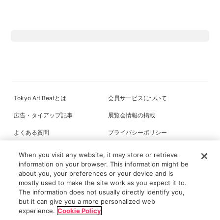
Tokyo Art Beatとは
会員サービスについて
広告・タイアップ記事
展覧会情報の掲載
よくある質問
プライバシーポリシー
利用規約
クッキーの詳細
When you visit any website, it may store or retrieve
information on your browser. This information might be
about you, your preferences or your device and is
mostly used to make the site work as you expect it to.
All content on this site is © its respective owner(s). Tokyo Art Beat (2004-
The information does not usually directly identify you,
2026).
but it can give you a more personalized web
experience.
Cookie Policy