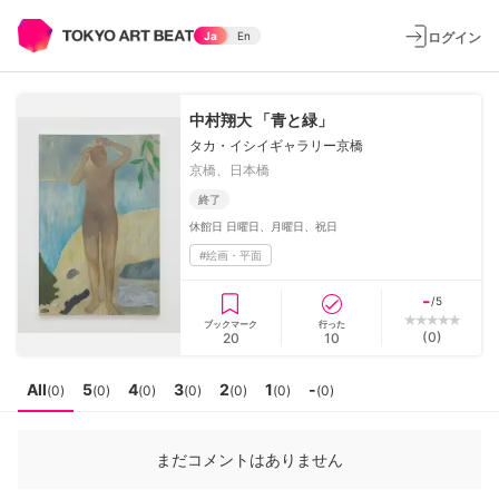
ログイン
Ja
En
中村翔大 「青と緑」
タカ・イシイギャラリー京橋
京橋、日本橋
終了
休館日
日曜日、月曜日、祝日
#
絵画・平面
-
/5
ブックマーク
行った
(
0
)
20
10
All
5
4
3
2
1
-
(
0
)
(
0
)
(
0
)
(
0
)
(
0
)
(
0
)
(
0
)
まだコメントはありません