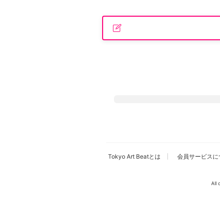
広告・タイアップ記事
展覧会情報の掲載
よくある質問
プライバシーポリシー
利用規約
クッキーの詳細
Tokyo Art Beatとは
会員サービスに
All