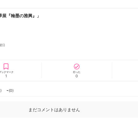
春季展『翰墨の雅興』」
ニュース/記事
展覧会
曜日
ブックマーク
行った
1
0
-
0
)
(
0
)
まだコメントはありません