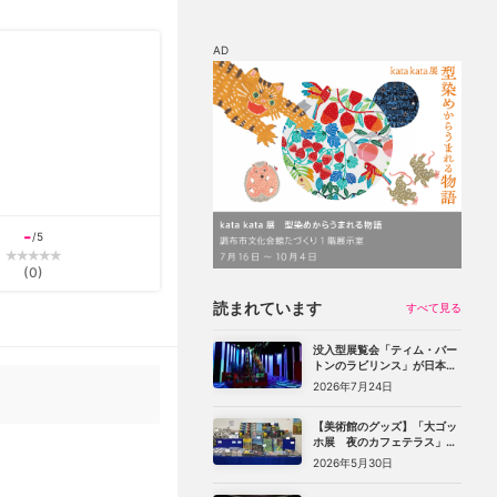
AD
マップ
チケット割引
-
/5
(
0
)
読まれています
すべて見る
没入型展覧会「ティム・バー
トンのラビリンス」が日本初
上陸。豊洲のCREVIA BASE
2026年7月24日
Tokyoで11月開幕
【美術館のグッズ】「大ゴッ
ホ展 夜のカフェテラス」
（上野の森美術館）で見つけ
2026年5月30日
た、編集部おすすめグッズ10
選