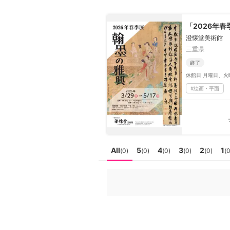
日本
English
語
En
「2026年
Ja
ログイン
澄懐堂美術館
三重県
戻る
ホーム
終了
休館日
月曜日、火
ログイン
#
絵画・平面
Instagram
X
YouTube
Facebook
All
5
4
3
2
1
(
0
)
(
0
)
(
0
)
(
0
)
(
0
)
(
LINE
メールマガジン
Tokyo Art Beatとは
会員サービスについて