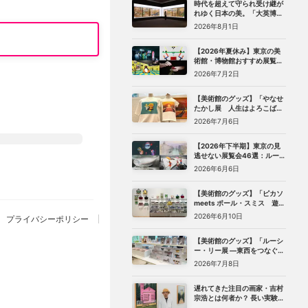
時代を超えて守られ受け継が
れゆく日本の美。「大英博物
館 日本美術コレクション 百花
2026年8月1日
繚乱〜海を越えた江戸絵画」
（東京都美術館）レポート
【2026年夏休み】東京の美
術館・博物館おすすめ展覧会
27選｜ゴッホ、レンブラント
2026年7月2日
から、ピングー、トニー・ア
ウスラーまで
【美術館のグッズ】「やなせ
たかし展 人生はよろこばせ
ごっこ」 （世田谷文学館）で
2026年7月6日
見つけた、編集部おすすめグ
ッズ10選
【2026年下半期】東京の見
逃せない展覧会46選：ルーヴ
ル美術館展、ターナー展か
2026年6月6日
ら、マリメッコ、森万里子展
まで
【美術館のグッズ】「ピカソ
meets ポール・スミス 遊び
心の冒険へ」（国立新美術
2026年6月10日
プライバシーポリシー
館）で見つけた、編集部おす
すめグッズ10選
【美術館のグッズ】「ルーシ
ー・リー展 ―東西をつなぐ優
美のうつわ―」（東京都庭園
2026年7月8日
美術館）で見つけた、編集部
おすすめグッズ8選
遅れてきた注目の画家・吉村
宗浩とは何者か？ 長い実験期
を経てたどり着いた「悲し