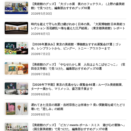
【美術館のグッズ】「大ゴッホ展 夜のカフェテラス」（上野の森美術
館）で見つけた、編集部おすすめグッズ10選
2026年5月30日
時代を超えて守られ受け継がれゆく日本の美。「大英博物館 日本美術コ
レクション 百花繚乱〜海を越えた江戸絵画」（東京都美術館）レポート
2026年8月1日
【2026年夏休み】東京の美術館・博物館おすすめ展覧会27選｜ゴッ
ホ、レンブラントから、ピングー、トニー・アウスラーまで
2026年7月2日
【美術館のグッズ】「やなせたかし展 人生はよろこばせごっこ」 （世
田谷文学館）で見つけた、編集部おすすめグッズ10選
2026年7月6日
【2026年下半期】東京の見逃せない展覧会46選：ルーヴル美術館展、
ターナー展から、マリメッコ、森万里子展まで
2026年6月6日
遅れてきた注目の画家・吉村宗浩とは何者か？ 長い実験期を経てたどり
着いた「悲しみ」の絵画
2026年8月1日
【美術館のグッズ】「ピカソ meets ポール・スミス 遊び心の冒険へ」
（国立新美術館）で見つけた、編集部おすすめグッズ10選