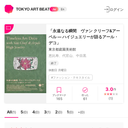
ログイン
Ja
En
「永遠なる瞬間 ヴァン クリーフ&アー
ペル — ハイジュエリーが語るアール・
デコ」
東京都庭園美術館
恵比寿、代官山、中目黒
終了
休館日
月曜日
#
ファッション・テキスタイル
3.0
/5
ブックマーク
行った
(
1
)
165
61
All
5
4
3
2
1
-
(
1
)
(
0
)
(
0
)
(
1
)
(
0
)
(
0
)
(
0
)