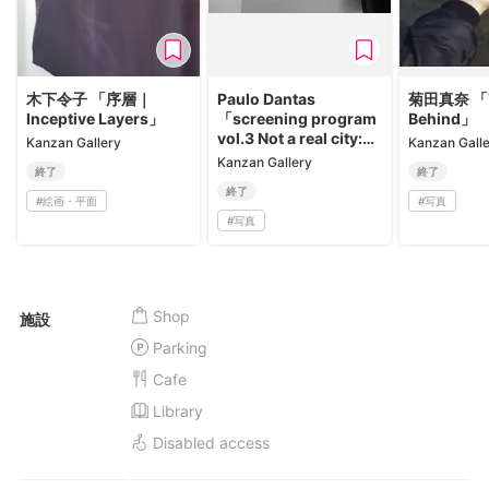
木下令子 「序層｜
Paulo Dantas
菊田真奈 「Vo
Inceptive Layers」
「screening program
Behind」
vol.3 Not a real city:
Kanzan Gallery
Kanzan Gall
sprawling
Kanzan Gallery
終了
終了
monuments of vistas,
終了
words, and sounds」
#
絵画・平面
#
写真
#
写真
Shop
施設
Parking
Cafe
Library
Disabled access