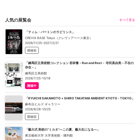
人気の展覧会
すべて見る
「ティム・バートンのラビリンス」
CREVIA BASE Tokyo（クレヴィアベース東京）
2026/11/25-2027/2/21
開催前
「練馬区立美術館コレクション 若林奮－Run and Rest－ 寺田真由美－不在の
存在－」
練馬区立美術館
2026/7/25-10/18
開催中
「RYUICHI SAKAMOTO + SHIRO TAKATANI AMBIENT KYOTO - TOKYO」
麻布台ヒルズ ギャラリー
2026/8/28-10/25
開催前
「藝大式 美術の“ミカタ”―この夏、藝大生になる―」
東京藝術大学 大学美術館・陳列館