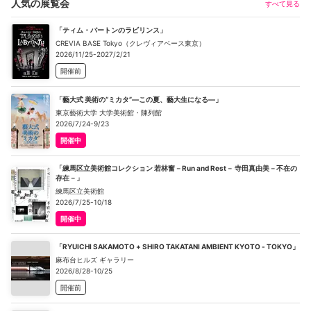
人気の展覧会
すべて見る
「ティム・バートンのラビリンス」
CREVIA BASE Tokyo（クレヴィアベース東京）
2026/11/25-2027/2/21
開催前
「藝大式 美術の“ミカタ”―この夏、藝大生になる―」
東京藝術大学 大学美術館・陳列館
2026/7/24-9/23
開催中
「練馬区立美術館コレクション 若林奮－Run and Rest－ 寺田真由美－不在の
存在－」
練馬区立美術館
2026/7/25-10/18
開催中
「RYUICHI SAKAMOTO + SHIRO TAKATANI AMBIENT KYOTO - TOKYO」
麻布台ヒルズ ギャラリー
2026/8/28-10/25
開催前