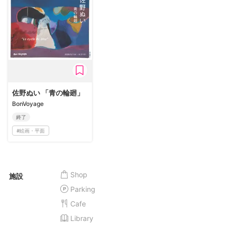
佐野ぬい 「青の輪廻」
BonVoyage
終了
#
絵画・平面
Shop
施設
Parking
Cafe
Library