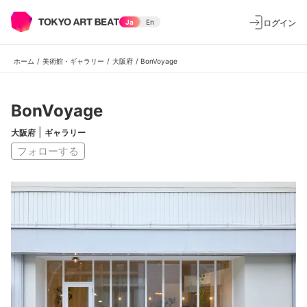
ログイン
Ja
En
ホーム
/
美術館・ギャラリー
/
大阪府
/
BonVoyage
BonVoyage
|
大阪府
ギャラリー
フォローする