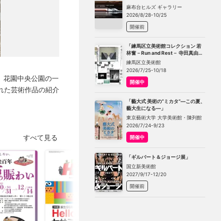
TOKYO」
麻布台ヒルズ ギャラリー
2026/8/28-10/25
開催前
「練馬区立美術館コレクション 若
林奮－Run and Rest－ 寺田真由美
－不在の存在－」
練馬区立美術館
2026/7/25-10/18
、花園中央公園の一
開催中
れた芸術作品の紹介
「藝大式 美術の“ミカタ”―この夏、
藝大生になる―」
東京藝術大学 大学美術館・陳列館
2026/7/24-9/23
すべて見る
開催中
「ギルバート＆ジョージ展」
国立新美術館
2027/9/17-12/20
開催前