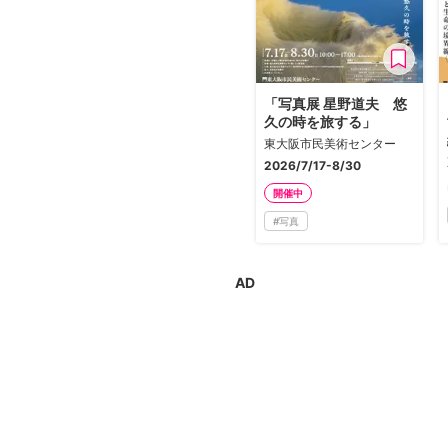
「写真展 星野道夫 悠
久の時を旅する」
東大阪市民美術センター
2026/7/17-8/30
開催中
#
写真
AD