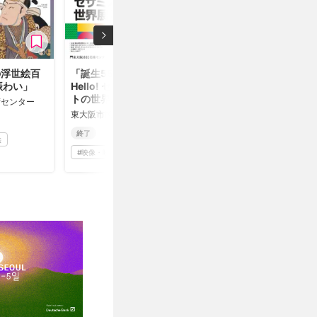
の浮世絵百
「誕生55周年記念
賑わい」
Hello! セサミストリー
トの世界展」
術センター
東大阪市民美術センター
終了
絵
#
映像・映画