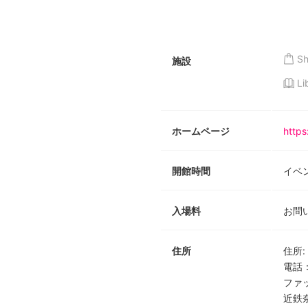
S
施設
Li
ホームページ
https
開館時間
イベ
入場料
お問
住所
住所
:
電話
ファ
近鉄