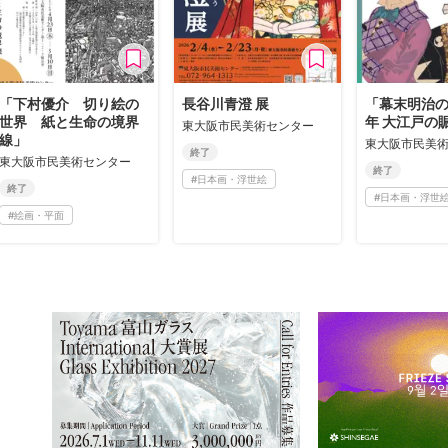
「下村優介 切り絵の
長谷川青澄 展
「幕末明治
世界 紙と生命の境界
年 大江戸の
東大阪市民美術センター
線」
東大阪市民美
終了
東大阪市民美術センター
終了
#
日本画・浮世絵
終了
#
日本画・浮世
#
絵画・平面