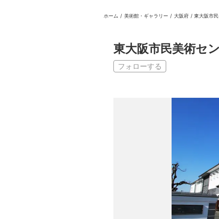
ホーム
/
美術館・ギャラリー
/
大阪府
/
東大阪市民
日本
English
語
En
Ja
ログイン
東大阪市民美術セ
戻る
ホーム
フォローする
ログイン
Instagram
X
YouTube
Facebook
LINE
メールマガジン
Tokyo Art Beatとは
会員サービスについて