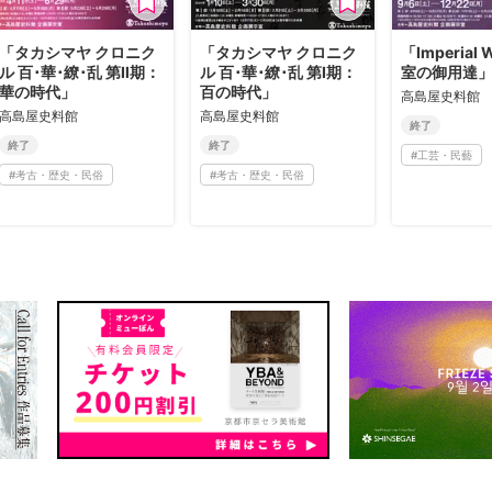
「タカシマヤ クロニク
「タカシマヤ クロニク
「Imperial 
ル 百･華･繚･乱 第Ⅱ期：
ル 百･華･繚･乱 第Ⅰ期：
室の御用達
華の時代」
百の時代」
高島屋史料館
高島屋史料館
高島屋史料館
終了
終了
終了
#
工芸・民藝
#
考古・歴史・民俗
#
考古・歴史・民俗