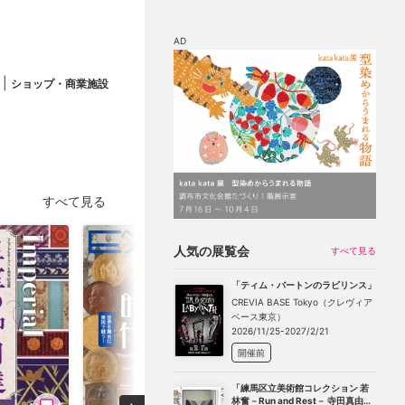
AD
|
ショップ・商業施設
マップ
チケット割引
すべて見る
人気の展覧会
すべて見る
「ティム・バートンのラビリンス」
CREVIA BASE Tokyo（クレヴィア
ベース東京）
2026/11/25-2027/2/21
開催前
「練馬区立美術館コレクション 若
林奮－Run and Rest－ 寺田真由美