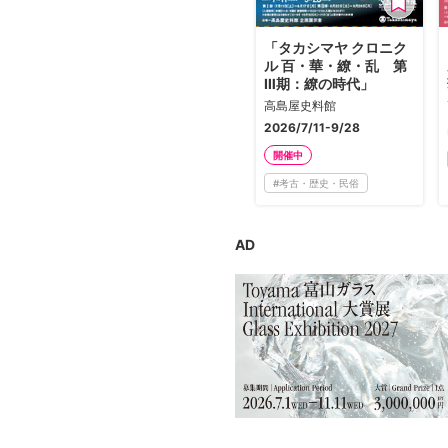
広告・タイアップ記事
展覧会情報の掲載
「タカシマヤ クロニク
ル 百・華・繚・乱 第
よくある質問
Ⅲ期：繚の時代」
高島屋史料館
プライバシーポリシー
2026/7/11-9/28
利用規約
開催中
クッキーの詳細
#
考古・歴史・民俗
AD