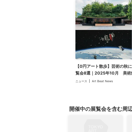
【0円アート散歩】芸術の秋に
覧会8選｜2025年10月 美
めをピックアップ
ニュース
Art Beat News
開催中の展覧会を含む周