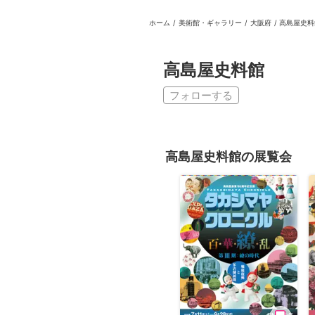
ホーム
/
美術館・ギャラリー
/
大阪府
/
高島屋史料
日本
English
語
En
Ja
ログイン
高島屋史料館
戻る
ホーム
フォローする
ログイン
Instagram
高島屋史料館の展覧会
X
YouTube
Facebook
LINE
メールマガジン
Tokyo Art Beatとは
会員サービスについて