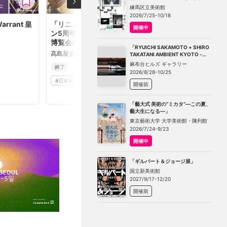
－不在の存在－」
練馬区立美術館
2026/7/25-10/18
Warrant 皇
「リニューアルオープ
開催中
」
ン5周年記念展 EXPO
博覧会の時代」
「RYUICHI SAKAMOTO + SHIRO
高島屋史料館
TAKATANI AMBIENT KYOTO -
TOKYO」
麻布台ヒルズ ギャラリー
終了
2026/8/28-10/25
#
日本画・浮世絵
開催前
「藝大式 美術の“ミカタ”―この夏、
藝大生になる―」
東京藝術大学 大学美術館・陳列館
2026/7/24-9/23
開催中
「ギルバート＆ジョージ展」
国立新美術館
2027/9/17-12/20
開催前