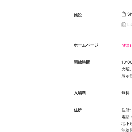
S
施設
Li
ホームページ
https
開館時間
10:0
火曜
展示
入場料
無料
住所
住所
:
電話
地下
筋線