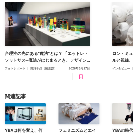
合理性の先にある“魔法”とは？ 「エットレ・
ロン・ミュ
ソットサス─魔法がはじまるとき、デザイン
ルと視線、
は生まれる」（アーティゾン美術館）開幕レ
制作をとも
フォトレポート
野路千晶（編集部）
2026年6月27日
インタビュー
ポート
が語る（聞
関連記事
YBAは何を変え、何
フェミニズムとエイ
YBAの時