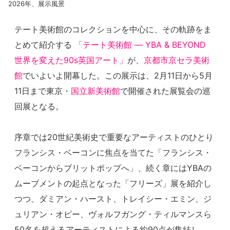
2026年、展示風景
テート美術館のコレクションを中心に、その軌跡をま
とめて紹介する
「テート美術館 ― YBA & BEYOND
世界を変えた90s英国アート」
が、
京都市京セラ美術
館
でいよいよ開幕した。この展示は、2月11日から5月
11日まで東京・
国立新美術館
で開催された展覧会の巡
回展となる。
序章では20世紀美術史で重要なアーティストのひとり
フランシス・ベーコンに焦点を当てた「フランシス・
ベーコンからブリットポップへ」、続く章にはYBAの
ムーブメントの起点となった「フリーズ」展を紹介し
つつ、ダミアン・ハースト、トレイシー・エミン、ジ
ュリアン・オピー、ヴォルフガング・ティルマンスら
50名を超えるアーティストによる約90点が集結し、