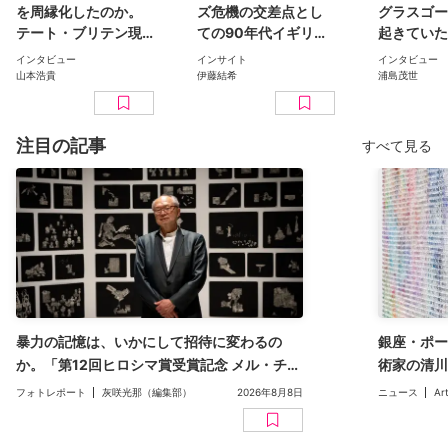
を周縁化したのか。
ズ危機の交差点とし
グラスゴー
テート・ブリテン現
ての90年代イギリス
起きていた
代美術部門キュレー
美術：トレイシー・
ランビーが
インタビュー
インサイト
インタビュー
ターに聞く、その革
エミン、サラ・ルー
イギリスの
山本浩貴
伊藤結希
浦島茂世
新性と遺産（聞き
カス、ギルバート&ジ
ーン
手：山本浩貴）
ョージらの実践から
（文：伊藤結希）
注目の記事
すべて見る
暴力の記憶は、いかにして招待に変わるの
銀座・ポー
か。「第12回ヒロシマ賞受賞記念 メル・チン
術家の清川
展」（広島市現代美術館）レポート
二人展「Inv
フォトレポート
灰咲光那（編集部）
2026年8月8日
ニュース
Ar