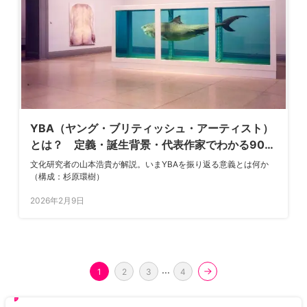
YBA（ヤング・ブリティッシュ・アーティスト）
とは？ 定義・誕生背景・代表作家でわかる90年
代英国美術の基礎知識
文化研究者の山本浩貴が解説。いまYBAを振り返る意義とは何か
（構成：杉原環樹）
2026年2月9日
...
1
2
3
4