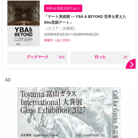
有料会員限定割引あり
「テート美術館 ― YBA & BEYOND 世界を変えた
90s英国アート」
（
エリア
：
京都府
）
2026年6月3日(水)〜2026年9月6日(日)
開催中
（あと29日）
○
ブックマーク
○
行った
105
21
AD