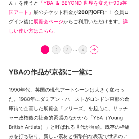
ん」を使うと
「YBA ＆ BEYOND 世界を変えた90s英
国アート」
展のチケット料金が
200円OFF
に！ 会員ロ
グイン後に
展覧会ページ
からご利用いただけます。
詳
しい使い方はこちら
。
...
1
2
3
4
YBAの作品が京都に一堂に
1990年代、英国の現代アートシーンは大きく変わっ
た。1988年にダミアン・ハーストがロンドン東部の倉
庫街で企画した展覧会「フリーズ」を起点に、サッチ
ャー政権後の社会的緊張のなかから「YBA（Young
British Artists）」と呼ばれる世代が台頭。既存の枠組
みを打ち破り、新しい素材と衝撃的な表現で世界のア