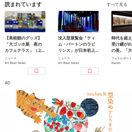
読まれています
すべて見る
【美術館のグッズ】
没入型展覧会「ティ
時代を超え
「大ゴッホ展 夜の
ム・バートンのラビ
受け継がれ
カフェテラス」（上
リンス」が日本初上
の美。「大
野の森美術館）で見
陸。豊洲のCREVIA
日本美術コ
ニュース
ニュース
フォトレポート
つけた、編集部おす
BASE Tokyoで11月開
ン 百花繚乱〜海を越
Art Beat News
Art Beat News
Naomi
すめグッズ10選
幕
えた江戸絵
京都美術館
ト
AD