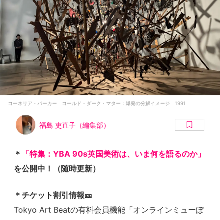
コーネリア・パーカー コールド・ダーク・マター：爆発の分解イメージ 1991
福島 吏直子（編集部）
＊
「特集：YBA 90s英国美術は、いま何を語るのか」
を公開中！（随時更新）
＊チケット割引情報🎫
Tokyo Art Beatの有料会員機能「オンラインミューぽ