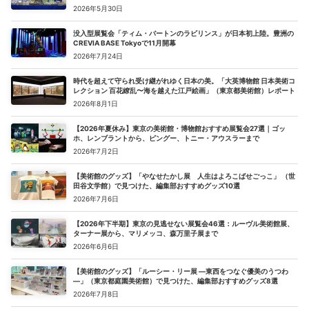
2026年5月30日
没入型展覧会「ティム・バートンのラビリンス」が日本初上陸。豊洲の
CREVIA BASE Tokyoで11月開幕
2026年7月24日
時代を超えて守られ受け継がれゆく日本の美。「大英博物館 日本美術コ
レクション 百花繚乱〜海を越えた江戸絵画」（東京都美術館）レポート
2026年8月1日
【2026年夏休み】東京の美術館・博物館おすすめ展覧会27選｜ゴッ
ホ、レンブラントから、ピングー、トニー・アウスラーまで
2026年7月2日
【美術館のグッズ】「やなせたかし展 人生はよろこばせごっこ」 （世
田谷文学館）で見つけた、編集部おすすめグッズ10選
2026年7月6日
【2026年下半期】東京の見逃せない展覧会46選：ルーヴル美術館展、
ターナー展から、マリメッコ、森万里子展まで
2026年6月6日
【美術館のグッズ】「ルーシー・リー展 ―東西をつなぐ優美のうつわ
―」（東京都庭園美術館）で見つけた、編集部おすすめグッズ8選
2026年7月8日