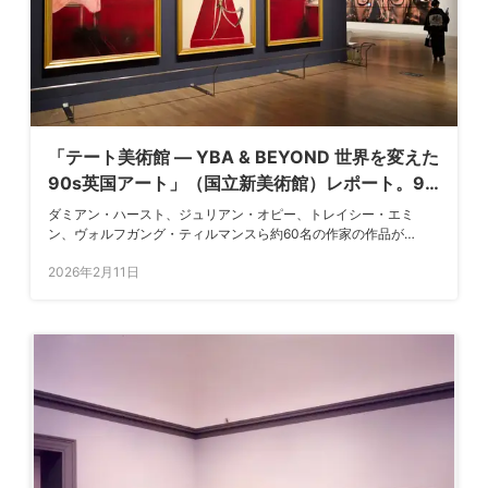
「テート美術館 ― YBA & BEYOND 世界を変えた
90s英国アート」（国立新美術館）レポート。90
年代の革新的な創作の軌跡に迫る
ダミアン・ハースト、ジュリアン・オピー、トレイシー・エミ
ン、ヴォルフガング・ティルマンスら約60名の作家の作品が一
堂に会する。会期は2月11日〜5月11日
2026年2月11日