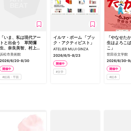
「いま、私は現代アー
イルマ・ボーム 「ブッ
「やなせた
トと出会う 草間彌
ク・アクティビスト」
生はよろこ
生、奈良美智、村上
こ」
ATELIER MUJI GINZA
隆、アンディ・ウォー
浜松市美術館
世田谷文学館
2026/6/5-8/23
ホル、バンクシー…」
2026/6/20-8/30
2026/6/30-9
開催中
開催中
開催中
#
文学
#
絵画・平面
#
絵本