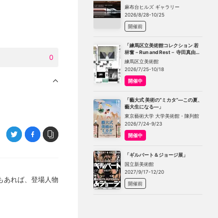
TOKYO」
麻布台ヒルズ ギャラリー
2026/8/28-10/25
開催前
「練馬区立美術館コレクション 若
林奮－Run and Rest－ 寺田真由美
0
－不在の存在－」
練馬区立美術館
2026/7/25-10/18
開催中
「藝大式 美術の“ミカタ”―この夏、
藝大生になる―」
東京藝術大学 大学美術館・陳列館
2026/7/24-9/23
開催中
「ギルバート＆ジョージ展」
国立新美術館
2027/9/17-12/20
もあれば、登場人物
開催前