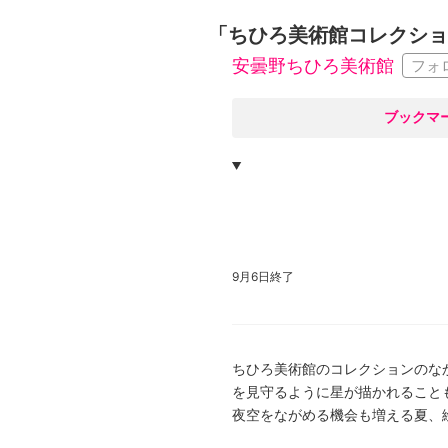
広告・タイアップ記事
「ちひろ美術館コレクショ
展覧会情報の掲載
安曇野ちひろ美術館
フォ
よくある質問
プライバシーポリシー
○
ブックマ
利用規約
クッキーの詳細
9月6日終了
ちひろ美術館のコレクションのな
を見守るように星が描かれること
夜空をながめる機会も増える夏、