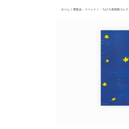
ホーム
/
展覧会・イベント
/
「ちひろ美術館コレク
日本
English
語
En
Ja
ログイン
戻る
ホーム
ログイン
Instagram
X
YouTube
Facebook
LINE
メールマガジン
Tokyo Art Beatとは
会員サービスについて