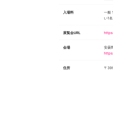
入場料
一般
い1名
展覧会URL
https
会場
安曇
https
住所
〒39