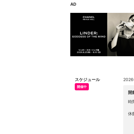
AD
スケジュール
202
開催中
開
時
休