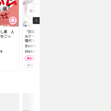
かし展 人
「巨匠ハインツ・ヴェ
「もはやない国のかつ
ばせごっ
ルナーの描いた物語－
てない光 東ドイツの
現代マイセンの磁器芸
女性写真家たち」
術－」
愛知県陶磁美術館
神奈川県立近代美術館 葉山
/6
2026/5/30-9/27
2026/6/13-8/30
開催中
開催中
#
陶芸・漆
#
写真