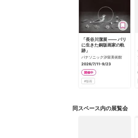
「長谷川潔展 ―― パリ
に生きた銅版画家の軌
跡」
パナソニック汐留美術館
2026/7/11-9/23
開催中
#
版画
同スペース内の展覧会