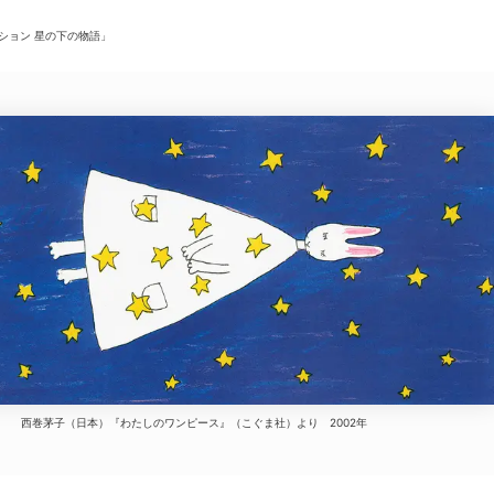
ション 星の下の物語」
ニュース/記事
展覧会
西巻茅子（日本）『わたしのワンピース』（こぐま社）より 2002年