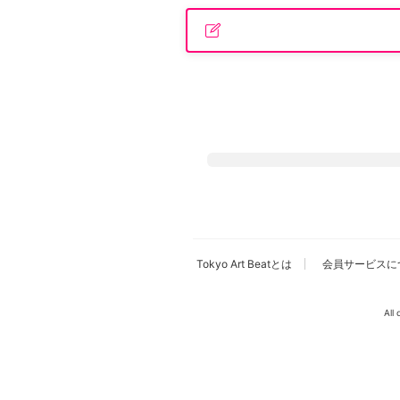
広告・タイアップ記事
展覧会情報の掲載
よくある質問
プライバシーポリシー
利用規約
クッキーの詳細
Tokyo Art Beatとは
会員サービスに
All