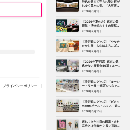
時代を超えて守られ受け継が
れゆく日本の美。「大英博物
館 日本美術コレクション 百花
2026年8月1日
繚乱〜海を越えた江戸絵画」
（東京都美術館）レポート
【2026年夏休み】東京の美
術館・博物館おすすめ展覧会
27選｜ゴッホ、レンブラント
2026年7月2日
から、ピングー、トニー・ア
ウスラーまで
【美術館のグッズ】「やなせ
たかし展 人生はよろこばせ
ごっこ」 （世田谷文学館）で
2026年7月6日
見つけた、編集部おすすめグ
ッズ10選
【2026年下半期】東京の見
逃せない展覧会46選：ルーヴ
ル美術館展、ターナー展か
2026年6月6日
ら、マリメッコ、森万里子展
まで
【美術館のグッズ】「ルーシ
プライバシーポリシー
ー・リー展 ―東西をつなぐ優
美のうつわ―」（東京都庭園
2026年7月8日
美術館）で見つけた、編集部
おすすめグッズ8選
【美術館のグッズ】「ピカソ
meets ポール・スミス 遊び
心の冒険へ」（国立新美術
2026年6月10日
館）で見つけた、編集部おす
すめグッズ10選
遅れてきた注目の画家・吉村
宗浩とは何者か？ 長い実験期
を経てたどり着いた「悲し