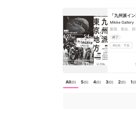
日本
English
語
En
「九州派イン
Ja
ログイン
Mikke Gallery
新宿、初台、四
戻る
ホーム
終了
#
絵画・平面
ログイン
Instagram
X
YouTube
All
5
4
3
2
1
(
0
)
(
0
)
(
0
)
(
0
)
(
0
)
(
Facebook
LINE
メールマガジン
Tokyo Art Beatとは
会員サービスについて