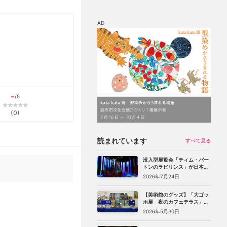
AD
マップ
チケット割引
-
/5
(
0
)
読まれています
すべて見る
没入型展覧会「ティム・バー
トンのラビリンス」が日本初
上陸。豊洲のCREVIA BASE
2026年7月24日
Tokyoで11月開幕
【美術館のグッズ】「大ゴッ
ホ展 夜のカフェテラス」
（上野の森美術館）で見つけ
2026年5月30日
た、編集部おすすめグッズ10
選