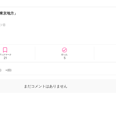
東京地方」
ツ谷
ニュース/記事
展覧会
ブックマーク
行った
21
5
-
0
)
(
0
)
まだコメントはありません