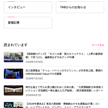
インタビュー
TABからのお知らせ
新着記事
読まれています
すべて見る
【美術館のグッズ】「大ゴッホ展 夜のカフェテラス」（上野の森美術
館）で見つけた、編集部おすすめグッズ10選
2026年5月30日
没入型展覧会「ティム・バートンのラビリンス」が日本初上陸。豊洲の
CREVIA BASE Tokyoで11月開幕
2026年7月24日
時代を超えて守られ受け継がれゆく日本の美。「大英博物館 日本美術コ
レクション 百花繚乱〜海を越えた江戸絵画」（東京都美術館）レポート
2026年8月1日
【2026年夏休み】東京の美術館・博物館おすすめ展覧会27選｜ゴッ
ホ、レンブラントから、ピングー、トニー・アウスラーまで