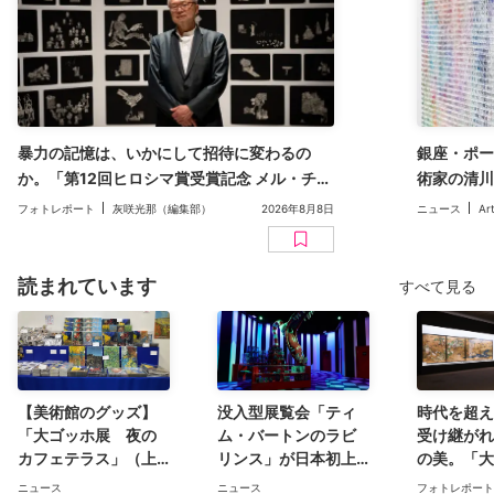
暴力の記憶は、いかにして招待に変わるの
銀座・ポー
か。「第12回ヒロシマ賞受賞記念 メル・チン
術家の清川
展」（広島市現代美術館）レポート
二人展「Inv
フォトレポート
灰咲光那（編集部）
2026年8月8日
ニュース
Ar
読まれています
すべて見る
【美術館のグッズ】
没入型展覧会「ティ
時代を超え
「大ゴッホ展 夜の
ム・バートンのラビ
受け継がれ
カフェテラス」（上
リンス」が日本初上
の美。「大
野の森美術館）で見
陸。豊洲のCREVIA
日本美術コ
ニュース
ニュース
フォトレポート