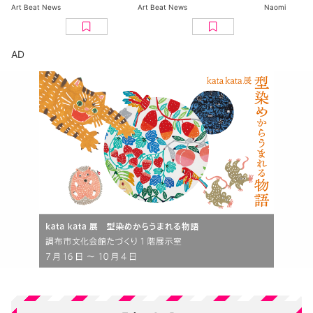
つけた、編集部おす
BASE Tokyoで11月開
ン 百花繚乱〜海を越
Art Beat News
Art Beat News
Naomi
すめグッズ10選
幕
えた江戸絵
京都美術館
ト
AD