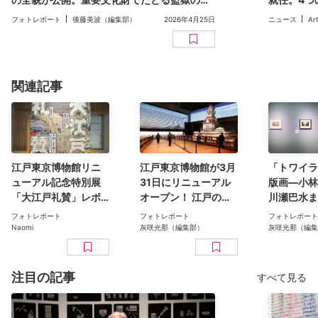
史、自由への問い
フォトレポート
後藤美波（編集部）
2026年4月25日
ニュース
Ar
関連記事
江戸東京博物館リニ
江戸東京博物館が3月
「トワイラ
ューアル記念特別展
31日にリニューアル
版画―小林
「大江戸礼賛」レポ
オープン！ 江戸の街
川瀬巴水ま
ート。歌麿・北斎の
をまるごと体験する
菱一号館美
フォトレポート
フォトレポート
フォトレポート
浮世絵を軸に、武
展示のみどころを紹
見どころを
Naomi
灰咲光那（編集部）
灰咲光那（編集
具・芸能・庶民文化
介
ミソニアン
まで江戸の全貌に迫
ア美術館の
る
峰コレクシ
注目の記事
すべて見る
日