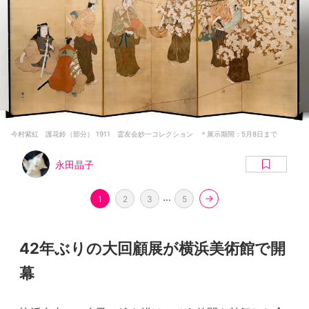
今村紫紅 護花鈴（部分） 1911 霊友会妙一コレクション ＊展示期間：5月8日まで
永田晶子
...
1
2
3
5
42年ぶりの大回顧展が横浜美術館で開
幕