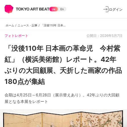
ログイン
Ja
En
ホーム
/
ニュース・記事
/
「没後110年 日本画の革命児 今村紫紅」（横浜美術館）レポート。42年ぶりの大回顧展、夭折した画家の作品180点が集結
フォトレポート
公開日：2026年5月7日
「没後110年 日本画の革命児 今村紫
紅」（横浜美術館）レポート。42年
ぶりの大回顧展、夭折した画家の作品
180点が集結
会期は4月25日～6月28日（展示替えあり）。42年ぶりの大回顧
展となる本展をレポート