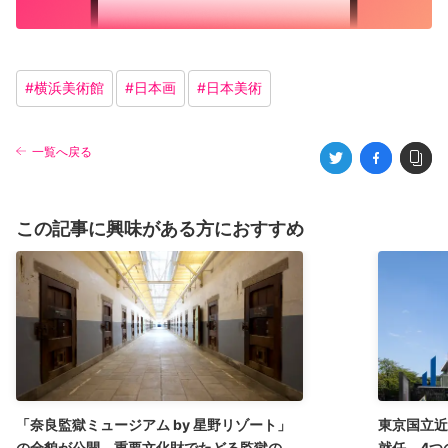
#
横浜美術館
#
日本画
#
日本美術
一覧へ戻る
この記事に興味がある方におすすめ
「奈良監獄ミュージアム by 星野リゾート」
東京国立近
の全貌が公開。重要文化財でたどる監獄の歴
就任。4つ