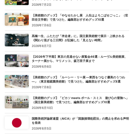
2026年7月2日
【美術館のグッズ】「やなせたかし展 人生はよろこばせごっこ」 （世
田谷文学館）で見つけた、編集部おすすめグッズ10選
2026年7月6日
髙橋一生、ふたたび「伴走者」に。国立新美術館で展示・上映される
《関わり混ざる三日間》が記録した「見えない時間」
2026年8月7日
【2026年下半期】東京の見逃せない展覧会46選：ルーヴル美術館展、
ターナー展から、マリメッコ、森万里子展まで
2026年6月6日
【美術館のグッズ】「ルーシー・リー展 ―東西をつなぐ優美のうつわ
―」（東京都庭園美術館）で見つけた、編集部おすすめグッズ8選
2026年7月8日
【美術館のグッズ】「ピカソ meets ポール・スミス 遊び心の冒険へ」
（国立新美術館）で見つけた、編集部おすすめグッズ10選
2026年6月10日
国際美術評論家連盟（AICA）が「国旗損壊処罰法」の廃止を求める声明
を発表
2026年8月5日