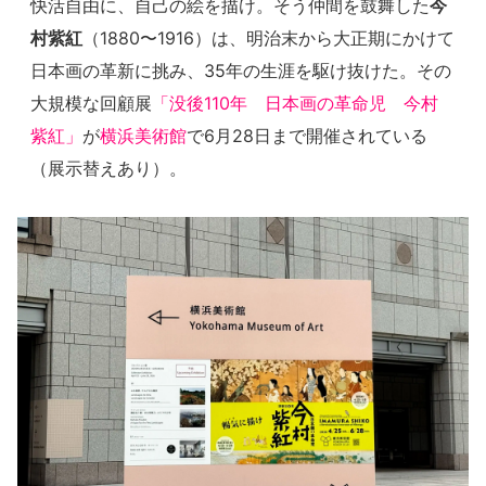
快活自由に、自己の絵を描け。そう仲間を鼓舞した
今
村紫紅
（1880〜1916）は、明治末から大正期にかけて
日本画の革新に挑み、35年の生涯を駆け抜けた。その
大規模な回顧展
「没後110年 日本画の革命児 今村
紫紅」
が
横浜美術館
で6月28日まで開催されている
（展示替えあり）。