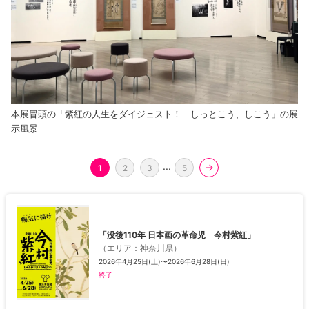
本展冒頭の「紫紅の人生をダイジェスト！ しっとこう、しこう」の展
示風景
...
1
2
3
5
「没後110年 日本画の革命児 今村紫紅」
（
エリア
：
神奈川県
）
2026年4月25日(土)〜2026年6月28日(日)
終了