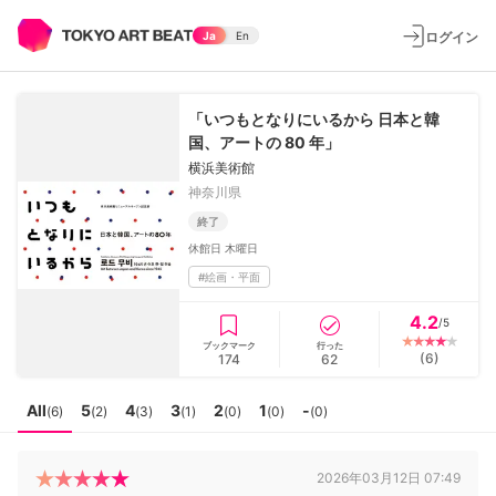
ログイン
Ja
En
「いつもとなりにいるから 日本と韓
国、アートの 80 年」
横浜美術館
神奈川県
終了
休館日
木曜日
#
絵画・平面
4.2
/5
ブックマーク
行った
(
6
)
174
62
All
5
4
3
2
1
-
(
6
)
(
2
)
(
3
)
(
1
)
(
0
)
(
0
)
(
0
)
2026年03月12日 07:49