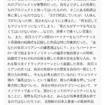
大のプロジェクトが衝撃的だった。自分より少し上の先輩た
ちのプロジェクトと知ってはいたものの、そこにある軌跡は
単に美しいものではなく、『2:2で対話していたが、1人休ん
で2:1になった時、流されないようにと構えた』『何を話して
もマジョリティになってしまう』『私たちがテーマを与えな
くてはいけないのか』…などの、赤裸々で痛々しい言葉た
ち。 また、在日コリアン2世のパートナーをもつアーティス
ト高嶺格の結婚式を記録した作品は特に印象的だった。『あ
なたの在日コリアンへの嫌悪感はなに？』というパートナー
の一言で始まるマイノリティへの偏見や無自覚さへの対峙。
結婚式でそれぞれの伝統を模した衣装や文化を取り入れ、そ
れを取り次ぐドラッグクイーンという超越した存在。 在日コ
リアンの方々は、自分の先祖やその歴史を自分の一部として
受け入れ吟味し、今もなお考え続けているのに マジョリティ
側の『偏見はない』という偏見が、彼らの葛藤を押しつぶす
暴力性に気がついた。 自分か何かのカテゴリーにおいて、マ
イノリティであっても、誰かにとってのマジョリティにもな
ることに、視野を広げられると、みんなが当事者意識を持て
るのではないだろうか。 北朝鮮の日本人妻達への取材作品